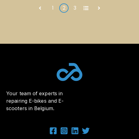
1
2
3
All
Prev
Next
Your team of experts in
repairing E-bikes and E-
scooters in Belgium.