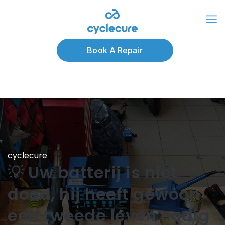
Book A Repair
cyclecure
💡 Uw batterij is niet
dood, hij heeft gewoon
een tweede leven nodig