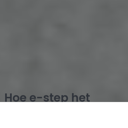
Hoe e-step het
milieu beïnvloeden