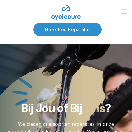
Over ons
Blog
Boek Een Reparatie
Bij Jou of Bij
Ons
?
We bieden drie soorten reparaties: in onze
werkplaats, afhalen of ter plaatse. Wat je ook kiest,