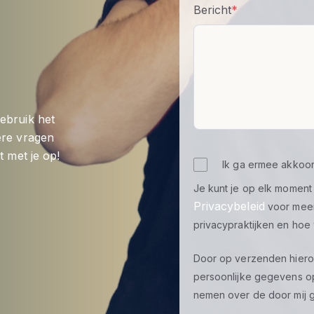
Bericht
*
ebruik het
ere vragen
t met je op!
Ik ga ermee akkoor
Je kunt je op elk momen
Privacybeleid
voor meer 
privacypraktijken en hoe
Door op verzenden hieron
persoonlijke gegevens op
nemen over de door mij g