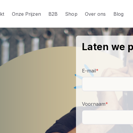
kt
Onze Prijzen
B2B
Shop
Over ons
Blog
Laten we 
E-mail
*
Voornaam
*