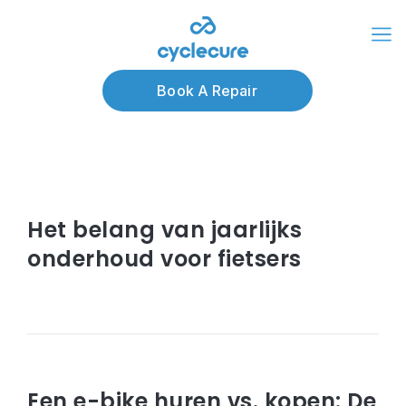
Articles about e-
Book A Repair
bike onderhoud
januari 24, 2025
Het belang van jaarlijks
onderhoud voor fietsers
Read article
mei 15, 2023
Een e-bike huren vs. kopen: De