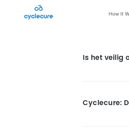
How It W
Article
augustus 28, 2023
Is het veilig
Read article
juni 14, 2023
Cyclecure: 
Read article