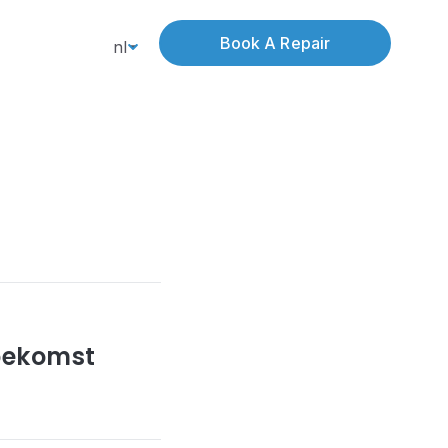
Book A Repair
nl
oekomst