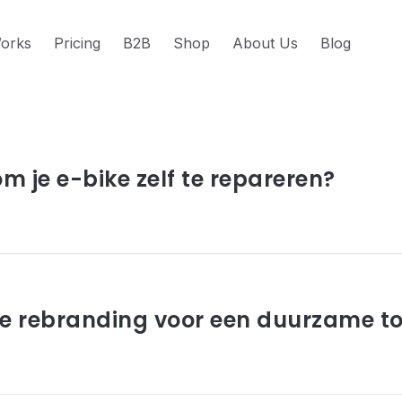
orks
Pricing
B2B
Shop
About Us
Blog
s about e-bike
 om je e-bike zelf te repareren?
De rebranding voor een duurzame t