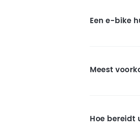
mei 15, 2023
Een e-bike h
Read article
januari 30, 2023
Meest voork
Read article
december 28, 2022
Hoe bereidt 
Read article